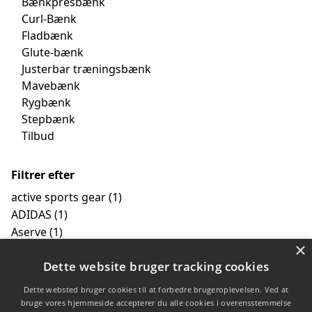
Bænkpresbænk
Curl-Bænk
Fladbænk
Glute-bænk
Justerbar træningsbænk
Mavebænk
Rygbænk
Stepbænk
Tilbud
Filtrer efter
active sports gear
(1)
ADIDAS
(1)
Aserve
(1)
×
gym80
(1)
Dette website bruger tracking cookies
Lifemaxx
(2)
LMX.
(2)
Dette websted bruger cookies til at forbedre brugeroplevelsen. Ved at
Odin
(1)
bruge vores hjemmeside accepterer du alle cookies i overensstemmelse