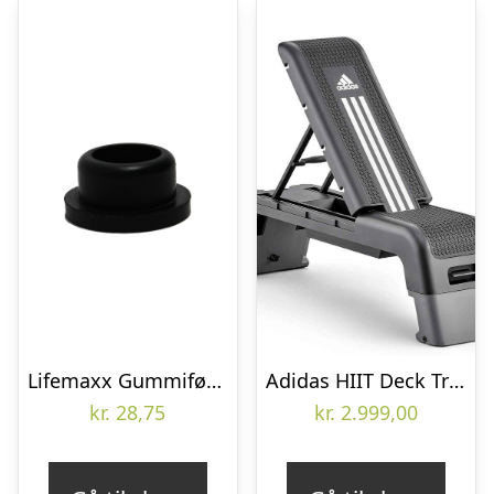
Lifemaxx Gummifødder Til PRO Justerbar Stepbænk
Adidas HIIT Deck Træningsbænk og Stepbænk
kr.
28,75
kr.
2.999,00