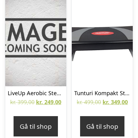
LiveUp Aerobic Step Stepbræt
Tunturi Kompakt Stepbænk
Den
Den
Den
De
kr.
399,00
kr.
249,00
kr.
499,00
kr.
349,00
oprindelige
aktuelle
oprindelige
aktu
pris
pris
pris
pris
Gå til shop
Gå til shop
var:
er:
var:
er: