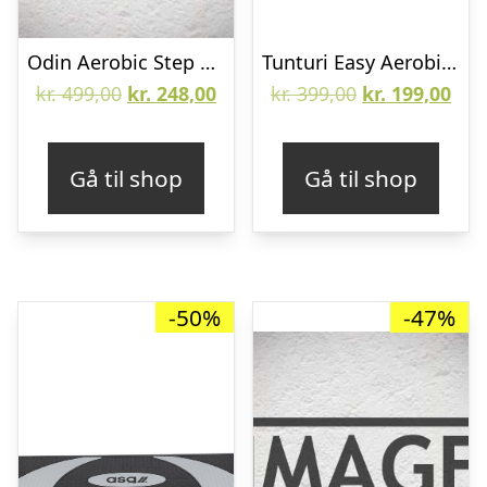
Odin Aerobic Step Stepbræt
Tunturi Easy Aerobic Stepbænk
Den
Den
Den
De
kr.
499,00
kr.
248,00
kr.
399,00
kr.
199,00
oprindelige
aktuelle
oprindelige
aktu
pris
pris
pris
pris
Gå til shop
Gå til shop
var:
er:
var:
er:
kr. 499,00.
kr. 248,00.
kr. 399,00.
kr. 
-50%
-47%