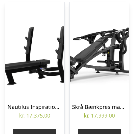
Nautilus Inspiration Olympisk Flat Bench
Skrå Bænkpres maskine til fitnesscenter (Skaffevare)
kr.
17.375,00
kr.
17.999,00