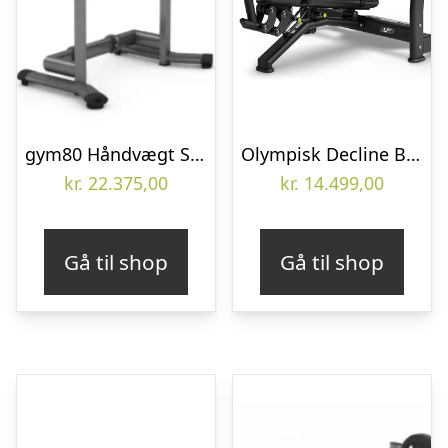
gym80 Håndvægt Spotter Rack – Perfekt hjælp når du træner med dumbbells
Olympisk Decline Bænkpres fra UpForm (Skaffevare)
kr.
22.375,00
kr.
14.499,00
Gå til shop
Gå til shop