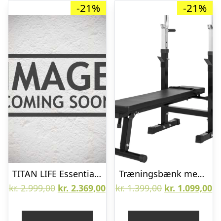
-21%
-21%
TITAN LIFE Essential Bench II Justerbar Bænkpres
Træningsbænk med bænkpres stativ (sort)
Den
Den
Den
D
kr.
2.999,00
kr.
2.369,00
kr.
1.399,00
kr.
1.099,00
oprindelige
aktuelle
oprindelige
ak
pris
pris
pris
pr