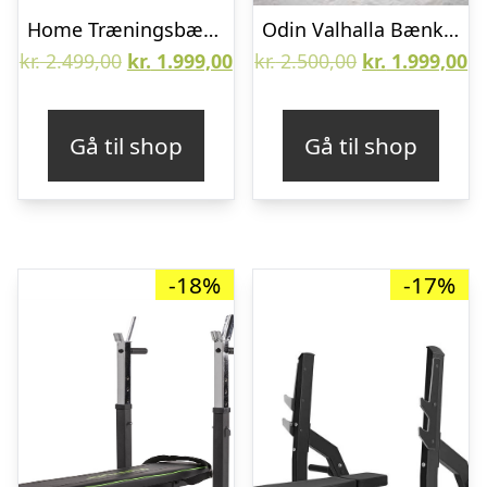
Home Træningsbænk m. holder
Odin Valhalla Bænkpres Bænk
Den
Den
Den
D
kr.
2.499,00
kr.
1.999,00
kr.
2.500,00
kr.
1.999,00
oprindelige
aktuelle
oprindelige
ak
pris
pris
pris
pr
Gå til shop
Gå til shop
var:
er:
var:
er
kr. 2.499,00.
kr. 1.999,00.
kr. 2.500,00.
kr
-18%
-17%