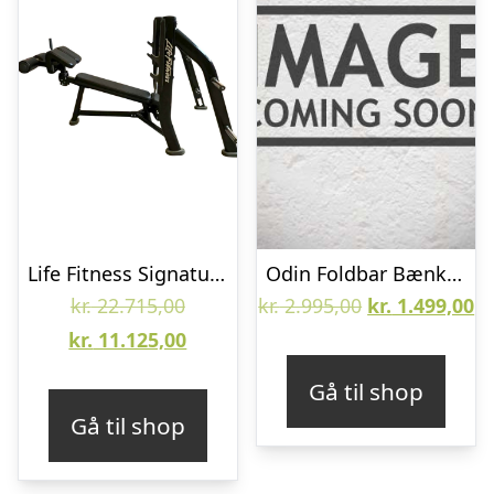
Life Fitness Signature Olympisk Decline Bænkpres m. Opbevaring – Brugt
Odin Foldbar Bænkpres Bænk
Den
Den
D
kr.
22.715,00
kr.
2.995,00
kr.
1.499,00
oprindelige
Den
oprindelige
ak
kr.
11.125,00
pris
aktuelle
pris
pr
Gå til shop
var:
pris
var:
er
Gå til shop
kr. 22.715,00.
er:
kr. 2.995,00.
kr
kr. 11.125,00.