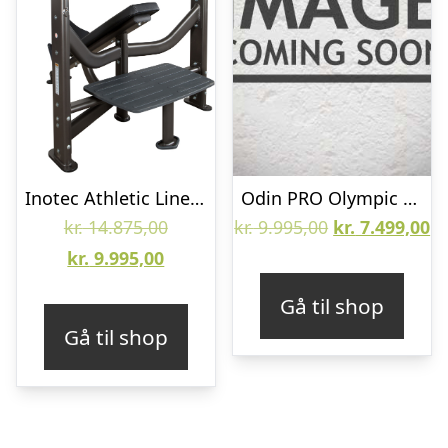
Inotec Athletic Line Skrå Bænkpres
Odin PRO Olympic Decline Bench
Den
Den
D
kr.
14.875,00
kr.
9.995,00
kr.
7.499,00
Den
oprindelige
oprindelige
ak
kr.
9.995,00
aktuelle
pris
pris
pr
Gå til shop
pris
var:
var:
er
Gå til shop
er:
kr. 14.875,00.
kr. 9.995,00.
kr
kr. 9.995,00.