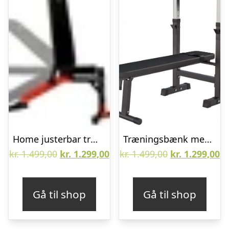
Home justerbar træningsbænk
Træningsbænk med bænkpres stativ (sort) (Gorilla)
Den
Den
Den
D
kr.
1.499,00
kr.
1.299,00
kr.
1.499,00
kr.
1.299,00
oprindelige
aktuelle
oprindelige
ak
pris
pris
pris
pr
Gå til shop
Gå til shop
var:
er:
var:
er
kr. 1.499,00.
kr. 1.299,00.
kr. 1.499,00.
kr