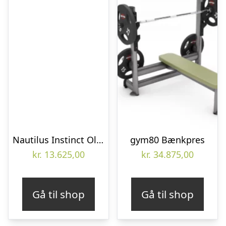
Nautilus Instinct Olympisk Bænkpres – kompakt bænk til styrketræning i center og home gym
gym80 Bænkpres
kr.
13.625,00
kr.
34.875,00
Gå til shop
Gå til shop