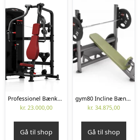
Professionel Bænkpres maskine (Skaffevare)
gym80 Incline Bænkpres
kr.
23.000,00
kr.
34.875,00
Gå til shop
Gå til shop