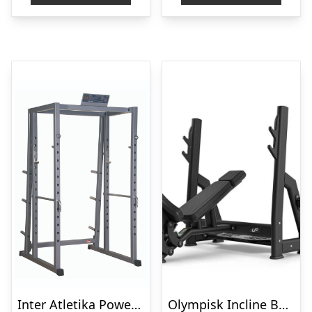
Inter Atletika Power Rack BT316 squat rack sølv 300 kg
Olympisk Incline Bænkpres fra UpForm (Skaffevare)