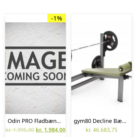
-1%
Odin PRO Fladbænk 800
gym80 Decline Bænkpres
Den
Den
kr.
1.995,00
kr.
1.984,00
kr.
46.683,75