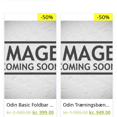
-50%
-50%
Odin Basic Foldbar Bænkpres Bænk
Odin Træningsbænk Elite Flad Bænk
Den
Den
Den
De
kr.
2.000,00
kr.
999,00
kr.
1.900,00
kr.
949,00