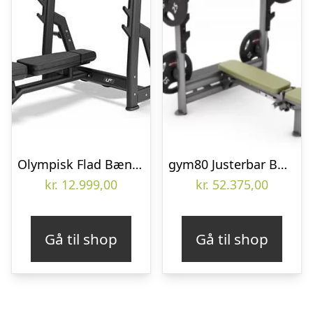
Olympisk Flad Bænkpres fra UpForm (Skaffevare)
gym80 Justerbar Bænkpres – fleksibel træningsbænk med mange indstillingsmuligheder
kr.
12.999,00
kr.
52.375,00
Gå til shop
Gå til shop