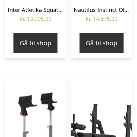
Inter Atletika Squat og Bænkpres Rack BT327 powerlifting bænk sort 300 kg
Nautilus Instinct Olympisk Skrå Bænkpres med spotterplatform og vægtskiveopbevaring til styrkecenter
kr.
13.995,00
kr.
14.875,00
Gå til shop
Gå til shop