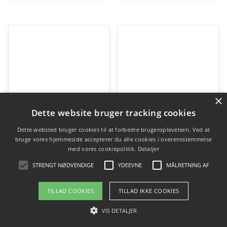
×
Dette website bruger tracking cookies
Dette websted bruger cookies til at forbedre brugeroplevelsen. Ved at
bruge vores hjemmeside accepterer du alle cookies i overensstemmelse
med vores cookiepolitik.
Detaljer
STRENGT NØDVENDIGE
YDEEVNE
MÅLRETNING AF
TILLAD COOKIES
TILLAD IKKE COOKIES
Nautilus Inspiration Olympisk Decline Bænkpres
Intenza Free Weight Line Olympisk Incline Bænkpres
VIS DETALJER
kr.
19.875,00
kr.
9.900,00