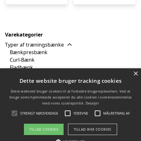
kr. 3.499,00.
kr. 2.999,00.
kr. 3.499,00.
kr
Varekategorier
Typer af træningsbænke
Bænkpresbænk
Curl-Bænk
Fladbænk
×
Glute-bænk
Dette website bruger tracking cookies
Justerbar træningsbænk
Mavebænk
Dette websted bruger cookies til at forbedre brugeroplevelsen. Ved at
Rygbænk
bruge vores hjemmeside accepterer du alle cookies i overensstemmelse
med vores cookiepolitik.
Detaljer
Stepbænk
Tilbud
STRENGT NØDVENDIGE
YDEEVNE
MÅLRETNING AF
TILLAD COOKIES
TILLAD IKKE COOKIES
Copyright 2026 - Pilanto Aps