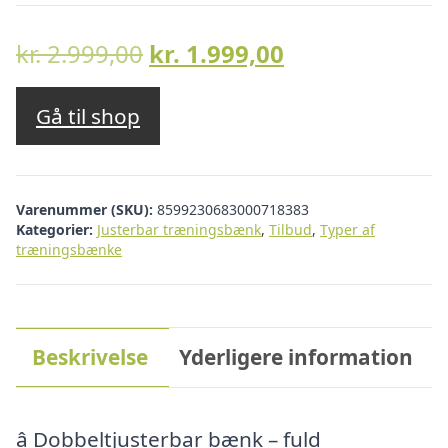
Den
Den
kr.
2.999,00
kr.
1.999,00
oprindelige
aktuelle
pris
pris
Gå til shop
var:
er:
kr. 2.999,00.
kr. 1.999,00.
Varenummer (SKU):
8599230683000718383
Kategorier:
Justerbar træningsbænk
,
Tilbud
,
Typer af
træningsbænke
Beskrivelse
Yderligere information
â Dobbeltjusterbar bænk – fuld