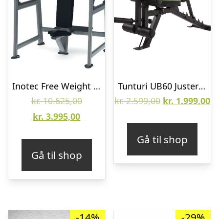
Inotec Free Weight Line Military Press Træningsbænk
Tunturi UB60 Justerbar Træningsbænk
Den
Den
D
kr.
10.625,00
kr.
2.599,00
kr.
1.999,00
Den
oprindelige
oprindelige
ak
kr.
3.995,00
aktuelle
pris
pris
pr
Gå til shop
pris
var:
var:
er
Gå til shop
er:
kr. 10.625,00.
kr. 2.599,00.
kr
kr. 3.995,00.
-14%
-29%