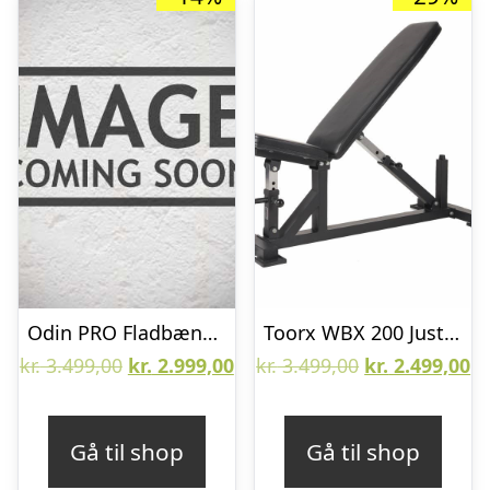
Odin PRO Fladbænk 1000
Toorx WBX 200 Justerbar Træningsbænk
Den
Den
Den
D
kr.
3.499,00
kr.
2.999,00
kr.
3.499,00
kr.
2.499,00
oprindelige
aktuelle
oprindelige
ak
pris
pris
pris
pr
Gå til shop
Gå til shop
var:
er:
var:
er