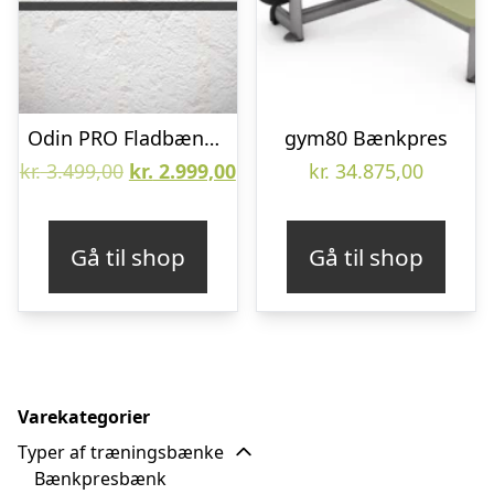
Odin PRO Fladbænk 1000
gym80 Bænkpres
Den
Den
kr.
3.499,00
kr.
2.999,00
kr.
34.875,00
oprindelige
aktuelle
pris
pris
Gå til shop
Gå til shop
var:
er:
kr. 3.499,00.
kr. 2.999,00.
Varekategorier
Typer af træningsbænke
Bænkpresbænk