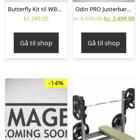
Butterfly Kit til WBK-500
Odin PRO Justerbar Skråbænk 1000
Den
D
kr.
249,00
kr.
6.500,00
kr.
3.499,00
oprindelige
ak
pris
pr
Gå til shop
Gå til shop
var:
er
kr. 6.500,00.
kr
-14%