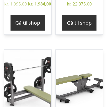
Den
Den
kr.
1.995,00
kr.
1.984,00
kr.
22.375,00
oprindelige
aktuelle
pris
pris
Gå til shop
Gå til shop
var:
er:
kr. 1.995,00.
kr. 1.984,00.