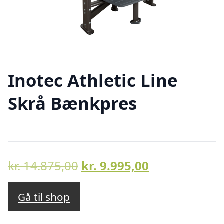
Inotec Athletic Line
Skrå Bænkpres
Den
Den
kr.
14.875,00
kr.
9.995,00
oprindelige
aktuelle
pris
pris
Gå til shop
var:
er: