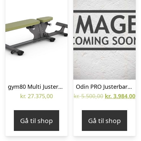
gym80 Multi Justerbar Træningsbænk Med Fodhviler
Odin PRO Justerbar Skråbænk 800
Den
D
kr.
27.375,00
kr.
5.500,00
kr.
3.984,00
oprindelige
ak
pris
pr
Gå til shop
Gå til shop
var:
er
kr. 5.500,00.
kr