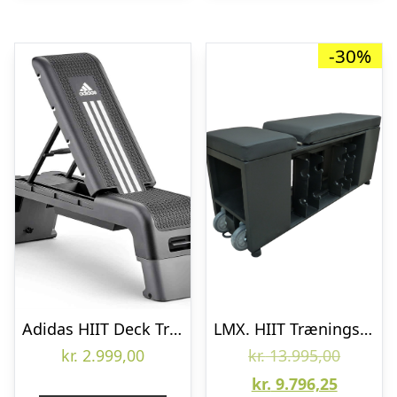
-30%
Adidas HIIT Deck Træningsbænk og Stepbænk
LMX. HIIT Træningsbænk – Demo
Den
kr.
2.999,00
kr.
13.995,00
Den
oprinde
kr.
9.796,25