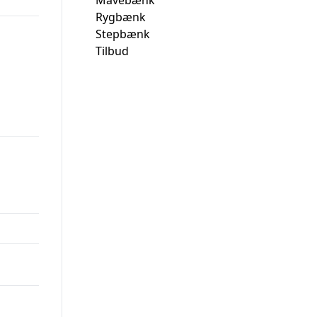
Mavebænk
Rygbænk
Stepbænk
Tilbud
00.