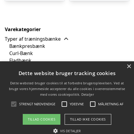
kr. 1.000,00.
kr. 969,00.
kr. 1.099,00.
kr.
Varekategorier
Typer af træningsbænke
Bænkpresbænk
Curl-Bænk
Fladbænk
×
Glute-bænk
Dette website bruger tracking cookies
Justerbar træningsbænk
Mavebænk
Dette websted bruger cookies til at forbedre brugeroplevelsen. Ved at
Rygbænk
bruge vores hjemmeside accepterer du alle cookies i overensstemmelse
med vores cookiepolitik.
Detaljer
Stepbænk
Tilbud
STRENGT NØDVENDIGE
YDEEVNE
MÅLRETNING AF
TILLAD COOKIES
TILLAD IKKE COOKIES
Copyright 2026 - Pilanto Aps
VIS DETALJER