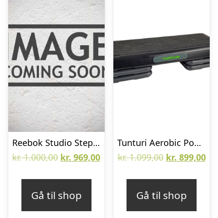
Reebok Studio Step The Original Stepbræt – Teal
Tunturi Aerobic Power Stepbænk
Den
Den
Den
De
kr.
1.000,00
kr.
969,00
kr.
1.099,00
kr.
899,00
oprindelige
aktuelle
oprindelige
akt
pris
pris
pris
pri
Gå til shop
Gå til shop
var:
er:
var:
er: