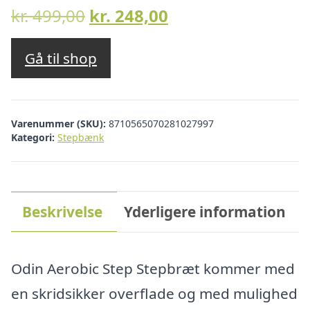
Den
Den
kr.
499,00
kr.
248,00
oprindelige
aktuelle
pris
pris
Gå til shop
var:
er:
kr. 499,00.
kr. 248,00.
Varenummer (SKU):
8710565070281027997
Kategori:
Stepbænk
Beskrivelse
Yderligere information
Odin Aerobic Step Stepbræt kommer med
en skridsikker overflade og med mulighed