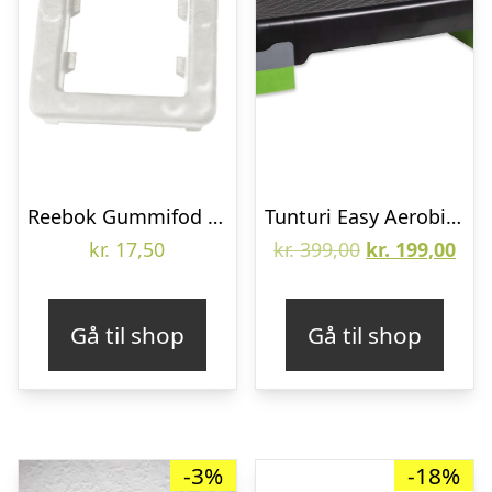
Reebok Gummifod Til Stepbænk
Tunturi Easy Aerobic Stepbænk
Den
De
kr.
17,50
kr.
399,00
kr.
199,00
oprindelige
aktu
pris
pris
Gå til shop
Gå til shop
var:
er:
kr. 399,00.
kr. 
-3%
-18%