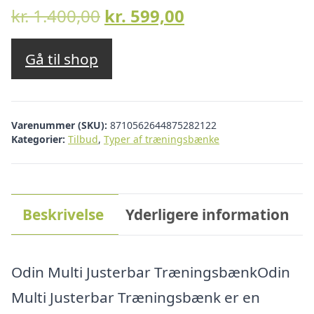
Den
Den
kr.
1.400,00
kr.
599,00
oprindelige
aktuelle
pris
pris
Gå til shop
var:
er:
kr. 1.400,00.
kr. 599,00.
Varenummer (SKU):
8710562644875282122
Kategorier:
Tilbud
,
Typer af træningsbænke
Beskrivelse
Yderligere information
Odin Multi Justerbar TræningsbænkOdin
Multi Justerbar Træningsbænk er en