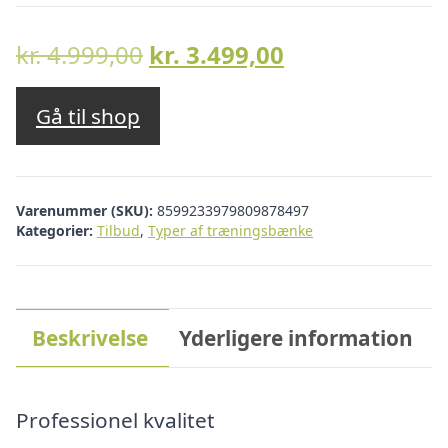
Den
Den
kr.
4.999,00
kr.
3.499,00
oprindelige
aktuelle
pris
pris
Gå til shop
var:
er:
kr. 4.999,00.
kr. 3.499,00.
Varenummer (SKU):
8599233979809878497
Kategorier:
Tilbud
,
Typer af træningsbænke
Beskrivelse
Yderligere information
Professionel kvalitet