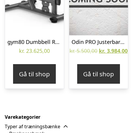
gym80 Dumbbell Row Træningsbænk
Odin PRO Justerbar Skråbænk 800
Den
D
kr.
23.625,00
kr.
5.500,00
kr.
3.984,00
oprindelige
ak
pris
pr
Gå til shop
Gå til shop
var:
er
kr. 5.500,00.
kr
Varekategorier
Typer af træningsbænke