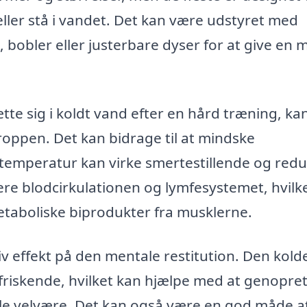
ler stå i vandet. Det kan være udstyret med
bobler eller justerbare dyser for at give en 
te sig i koldt vand efter en hård træning, kan
oppen. Det kan bidrage til at mindske
emperatur kan virke smertestillende og red
re blodcirkulationen og lymfesystemet, hvilk
etaboliske biprodukter fra musklerne.
v effekt på den mentale restitution. Den kold
friskende, hvilket kan hjælpe med at genopre
le velvære. Det kan også være en god måde a