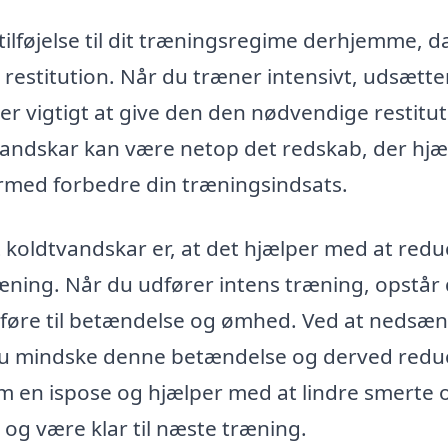
tilføjelse til dit træningsregime derhjemme, d
 restitution. Når du træner intensivt, udsætte
 er vigtigt at give den den nødvendige restitu
tvandskar kan være netop det redskab, der hjæ
rmed forbedre din træningsindsats.
 koldtvandskar er, at det hjælper med at red
ning. Når du udfører intens træning, opstår
n føre til betændelse og ømhed. Ved at nedsæ
n du mindske denne betændelse og derved redu
m en ispose og hjælper med at lindre smerte 
og være klar til næste træning.