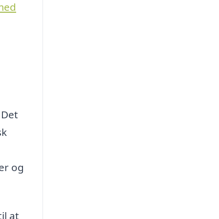
med
 Det
sk
er og
il at