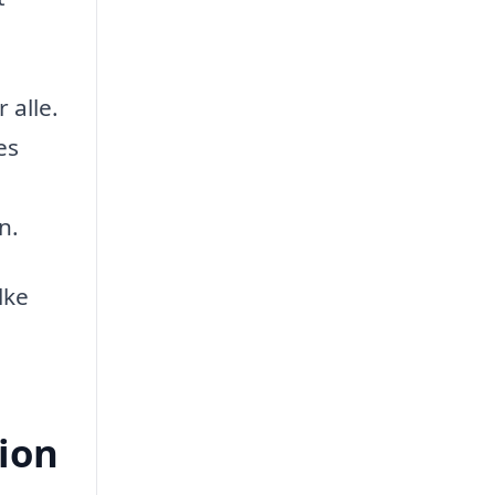
 alle.
es
n.
lke
tion