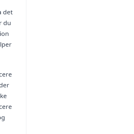
a det
r du
tion
lper
ucere
 der
nke
cere
og