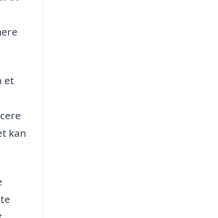
mere
 et
ucere
et kan
e
tte
t