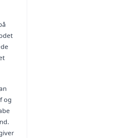
på
lodet
ede
et
kan
af og
kabe
nd.
giver