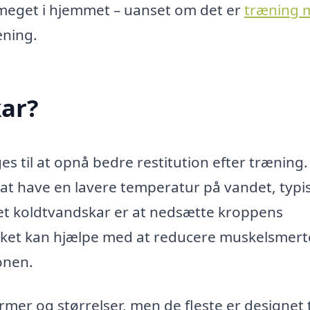
 meget i hjemmet – uanset om det er
træning 
æning.
kar?
es til at opnå bedre restitution efter træning.
d at have en lavere temperatur på vandet, typi
et koldtvandskar er at nedsætte kroppens
ilket kan hjælpe med at reducere muskelsmert
onen.
mer og størrelser, men de fleste er designet t