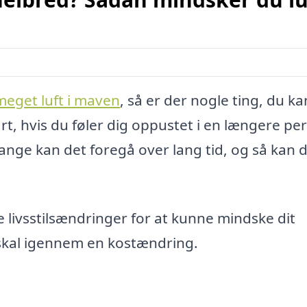
meget luft i maven
, så er der nogle ting, du ka
art, hvis du føler dig oppustet i en længere pe
gange kan det foregå over lang tid, og så kan 
e livsstilsændringer for at kunne mindske dit
 skal igennem en kostændring.