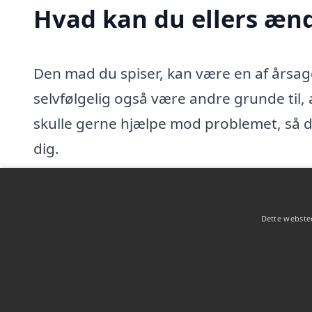
Hvad kan du ellers æn
Den mad du spiser, kan være en af årsage
selvfølgelig også være andre grunde til,
skulle gerne hjælpe mod problemet, så de
dig.
Der kan være mange årsager til symptomer
ubehagelighederne, så er det fornuftigt,
Dette websted
dig, anbefale det rette medicin, og nærm
maveproblemer.