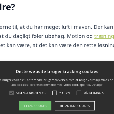
dre?
rne til, at du har meget luft i maven. Der kan
 at du dagligt føler ubehag. Motion og
trænin
t kan være, at det kan være den rette løsnin
ne, men hvis du i lang tid ikke kan finde rod
Dette website bruger tracking cookies
 hvis du kontakter din læge. De kan nemlig hj
 bruger cookies til at forbedre brugeroplevelsen. Ved at bruge vores hjemmeside
alle cookies i overensstemmelse med vores cookiepolitik.
Detaljer
ere finde ud af, hvad der skulle forårsage din
STRENGT NØDVENDIGE
YDEEVNE
MÅLRETNING AF
TILLAD COOKIES
TILLAD IKKE COOKIES