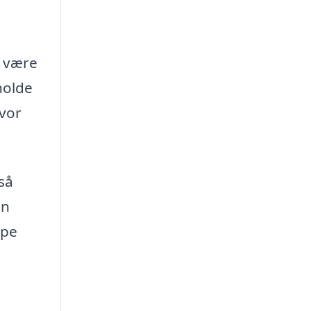
u være
holde
hvor
så
in
lpe