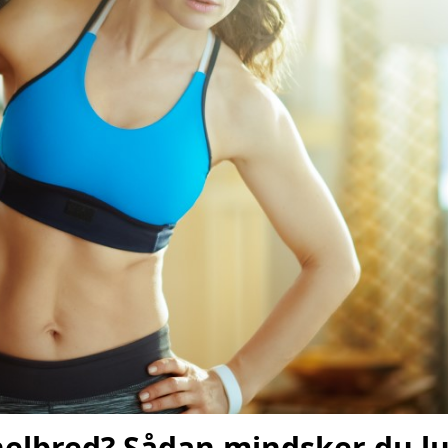
helbred? Sådan mindsker du luf